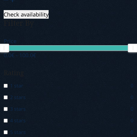
Check availability
Filter By
Price
0.0€
-
100.0€
Rating
1 star
0
2 stars
0
3 stars
0
4 stars
0
5 stars
0