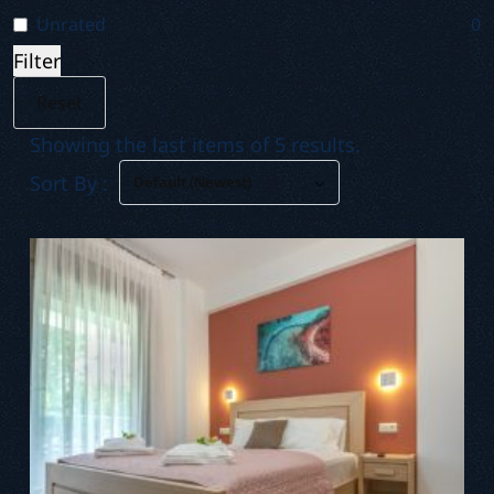
Unrated
0
Filter
Reset
Showing the last items of 5 results.
Sort By :
Default (Newest)